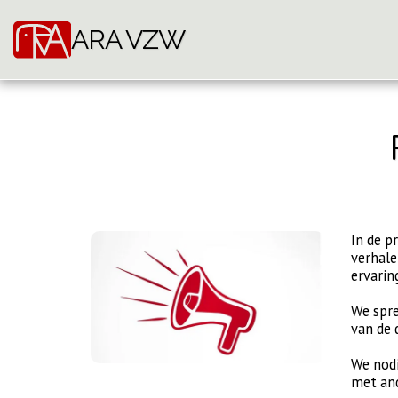
ARA VZW
In de p
verhale
ervarin
We spre
van de 
We nodi
met and